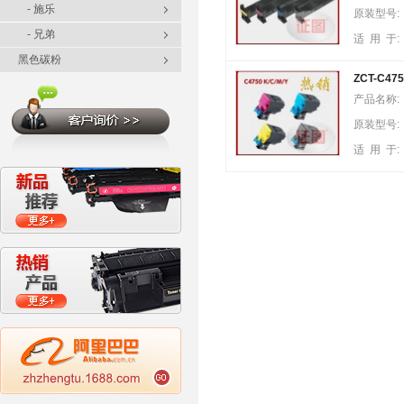
- 施乐
原装型号:
- 兄弟
适 用 于:
黑色碳粉
ZCT-C475
产品名称:
原装型号:
适 用 于: