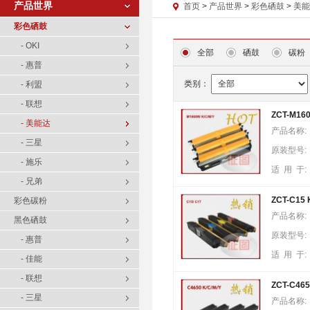
产品世界
首页
>
产品世界
>
彩色硒鼓
>
美能
彩色硒鼓
- OKI
全部
硒鼓
碳粉
- 惠普
类别：
- 利盟
- 联想
ZCT-M160
- 美能达
产品名称:
- 三星
原装型号:
- 施乐
适 用 于:
- 兄弟
ZCT-C15 
彩色碳粉
产品名称:
黑色硒鼓
原装型号:
- 惠普
适 用 于:
- 佳能
- 联想
ZCT-C465
- 三星
产品名称: