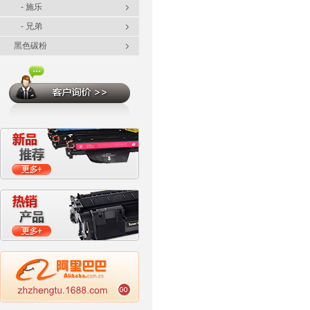
- 施乐
- 兄弟
黑色碳粉