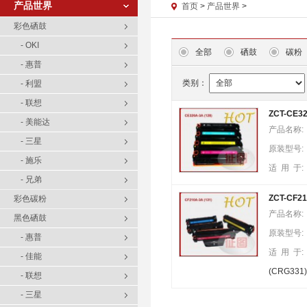
产品世界
首页
>
产品世界
>
彩色硒鼓
- OKI
全部
硒鼓
碳粉
- 惠普
类别：
- 利盟
- 联想
ZCT-CE32
- 美能达
产品名称:
- 三星
原装型号:
- 施乐
适 用 于:
- 兄弟
ZCT-CF21
彩色碳粉
产品名称:
黑色硒鼓
原装型号:
- 惠普
适 用 于:
- 佳能
(CRG331)
- 联想
- 三星