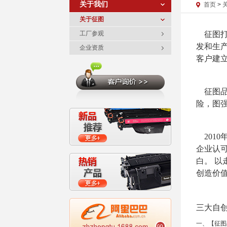
关于我们
首页
>
关于征图
工厂参观
征图打
发和生
企业资质
客户建
征图品牌
险，图
2010
企业认可
白。 
创造价
三大自
一、【征图