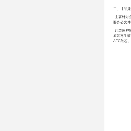
二、【品捷
主要针对企
要办公文件
此类用户需
原装再生鼓
AEG
鼓芯。