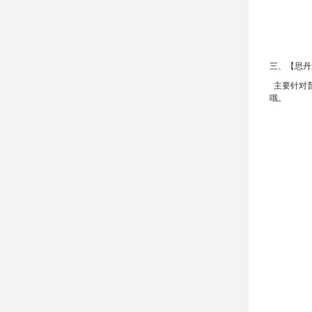
三、【思丹
主要针对普
哦。