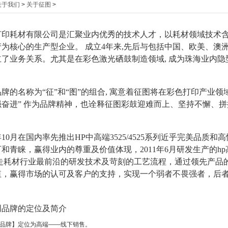
关于我们
>
关于征图
>
印耗材有限公司是汇聚业内优秀的技术人才，以耗材领域技术含
产为核心的生产型企业。 成立4年来,先后与包括中国、欧美、澳
立了业务关系。尤其是在彩色激光硒鼓制造领域, 成为珠海业内隐
的名称为“征”和“图”的组合, 寓意着征图将在彩色打印产业
强奋进” 作为品牌精神，也诠释征图彩鼓迎难而上、坚持不懈、
年10月在国内率先推出HP中高端3525/4525系列近乎完美品
和青睐，赢得业内的尊重及价值体现，2011年6月研发生产的hp高端
以走耗材行业最前沿的研发技术及苛刻的工艺流程，通过领先产品
值，赢得市场的认可及客户的支持，实现一个弱者不畏强者，后
创品牌的定位及简介
品牌】定位为高端——线下销售。