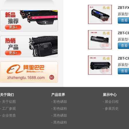
ZBT-F
原装型
查看
ZBT-C
原装型号
查看
ZBT-C
原装型
查看
关于我们
产品世界
展示中心
- 关于征图
- 彩色硒鼓
- 展会日程
- 工厂参观
- 彩色碳粉
- 参展历史
- 企业资质
- 黑色硒鼓
- 黑色碳粉