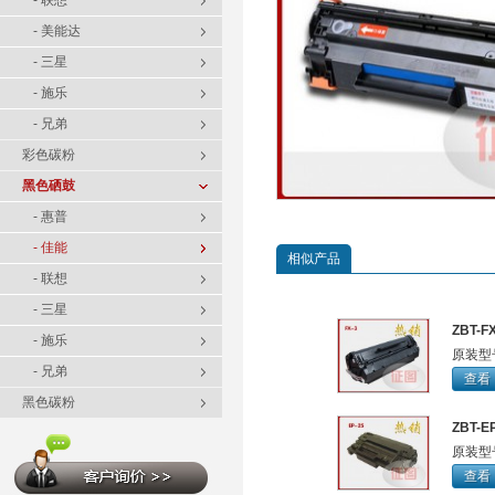
- 联想
- 美能达
- 三星
- 施乐
- 兄弟
彩色碳粉
黑色硒鼓
- 惠普
- 佳能
相似产品
- 联想
- 三星
ZBT-F
- 施乐
原装型
- 兄弟
查看
黑色碳粉
ZBT-E
原装型
查看